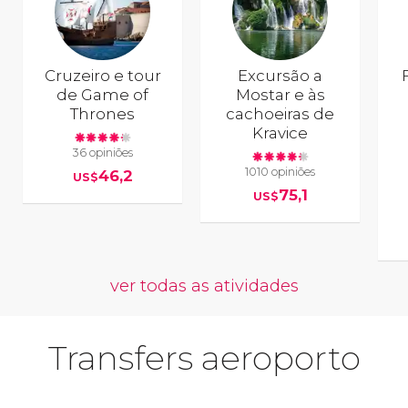
Cruzeiro e tour
Excursão a
de Game of
Mostar e às
Thrones
cachoeiras de
Kravice
36 opiniões
1010 opiniões
46,2
US$
75,1
US$
ver todas as atividades
Transfers aeroporto