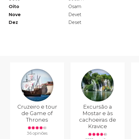
Oito
Osam
Nove
Devet
Dez
Deset
Cruzeiro e tour
Excursão a
de Game of
Mostar e às
Thrones
cachoeiras de
Kravice
36 opiniões