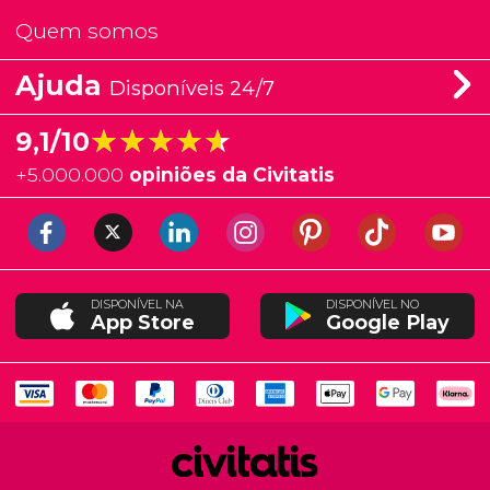
Quem somos
Ajuda
Disponíveis 24/7
★★★★★
★★★★★
9,1/10
+
5.000.000
opiniões da Civitatis
DISPONÍVEL NA
DISPONÍVEL NO
App Store
Google Play