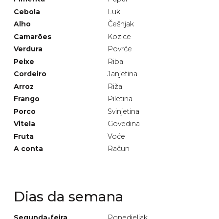
Cebola
Luk
Alho
Češnjak
Camarões
Kozice
Verdura
Povrće
Peixe
Riba
Cordeiro
Janjetina
Arroz
Riža
Frango
Piletina
Porco
Svinjetina
Vitela
Govedina
Fruta
Voće
A conta
Račun
Dias da semana
Segunda-feira
Ponedjeljak