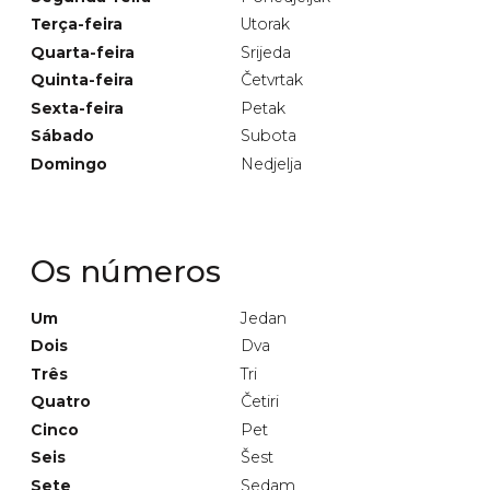
Terça-feira
Utorak
Quarta-feira
Srijeda
Quinta-feira
Četvrtak
Sexta-feira
Petak
Sábado
Subota
Domingo
Nedjelja
Os números
Um
Jedan
Dois
Dva
Três
Tri
Quatro
Četiri
Cinco
Pet
Seis
Šest
Sete
Sedam