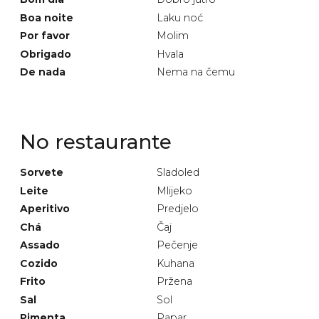
Boa noite
Laku noć
Por favor
Molim
Obrigado
Hvala
De nada
Nema na čemu
No restaurante
Sorvete
Sladoled
Leite
Mlijeko
Aperitivo
Predjelo
Chá
Čaj
Assado
Pečenje
Cozido
Kuhana
Frito
Pržena
Sal
Sol
Pimenta
Papar