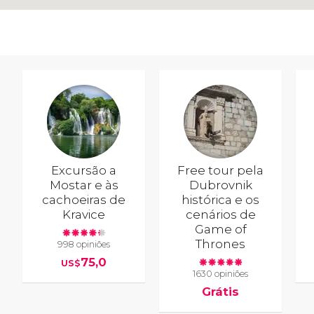
Excursão a
Free tour pela
Mostar e às
Dubrovnik
cachoeiras de
histórica e os
Kravice
cenários de
Game of
Thrones
998 opiniões
75,0
US$
1630 opiniões
Grátis