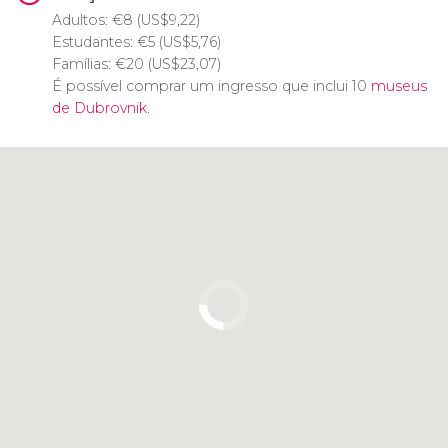
Adultos:
€
8 (
US$
9,22)
Estudantes:
€
5 (
US$
5,76)
Famílias:
€
20 (
US$
23,07)
É possível comprar um ingresso que inclui 10
museus
de Dubrovnik
.
Clique para usar o mapa