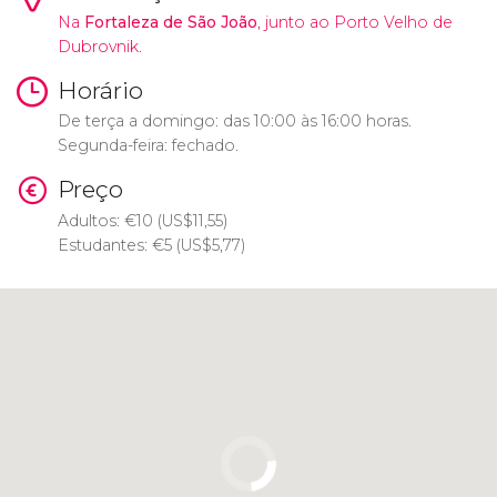
Na
Fortaleza de São João
, junto ao Porto Velho de
Dubrovnik.
Horário
De terça a domingo: das 10:00 às 16:00 horas.
Segunda-feira: fechado.
Preço
Adultos:
€
10 (
US$
11,55)
Estudantes:
€
5 (
US$
5,77)
Clique para usar o mapa