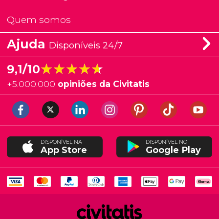
Quem somos
Ajuda
Disponíveis 24/7
★★★★★
★★★★★
9,1/10
+
5.000.000
opiniões da Civitatis
DISPONÍVEL NA
DISPONÍVEL NO
App Store
Google Play