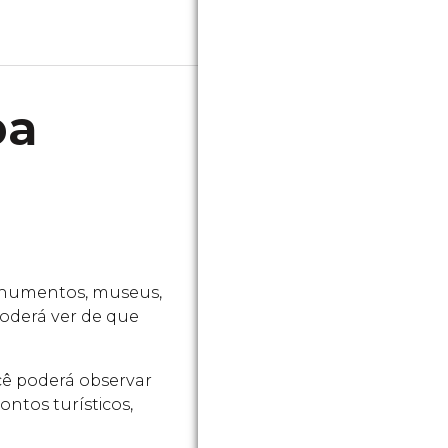
pa
monumentos, museus,
 poderá ver de que
ocê poderá observar
ntos turísticos,