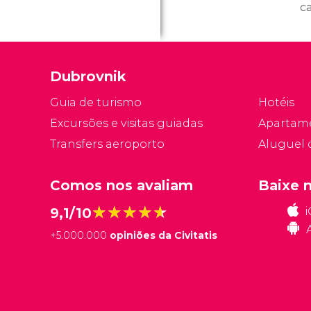
ca
ri
d
s
Dubrovnik
m
in
Guia de turismo
Hotéis
pa
Excursões e visitas guiadas
Apartam
s
Transfers aeroporto
Aluguel 
Comos nos avaliam
Baixe 
★★★★★
★★★★★
9,1/10
+
5.000.000
opiniões da Civitatis