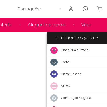
Português
O seu carrinho está vazio
oferta
Aluguel de carros
Voos
SELECIONE O QUE VER
Praça, rua ou zona
Porto
Visita turistíca
Museu
Construção religiosa