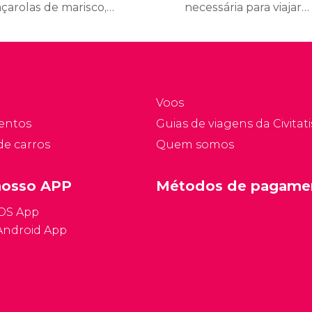
çarolas de marisco,
necessária para viajar a
sotto... A gastronomia
Dubrovnik, o horário
e Dubrovnik é variada e
comercial da cidade e o
audável, com toques
tempo. Encontre
editerrâneos e
respostas para as
fluências dos seus
principais dúvidas que
Voos
íses vizinhos. Deleite o
surgem ao planejar uma
entos
Guias de viagens da Civitati
eu paladar!
viagem a Dubrovnik.
de carros
Quem somos
nosso APP
Métodos de pagame
iOS App
Android App